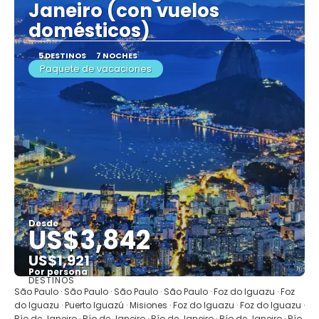
Janeiro (con vuelos
domésticos)
5 DESTINOS
7 NOCHES
Paquete de vacaciones
Desde
US$3,842
US$1,921
Por persona
DESTINOS
Ver
São Paulo · São Paulo · São Paulo · São Paulo · Foz do Iguazu · Foz
do Iguazu · Puerto Iguazú · Misiones · Foz do Iguazu · Foz do Iguazu ·
Río de Janeiro · Río de Janeiro · Río de Janeiro · Río de Janeiro · Río