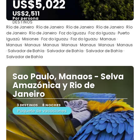
US$5,022
US$2,511
Por persona
DESTINOS
Ver
Río de Janeiro · Río de Janeiro · Río de Janeiro · Río de Janeiro · Río
de Janeiro · Río de Janeiro · Foz do Iguazu · Foz do Iguazu · Puerto
Iguazú · Misiones · Foz do Iguazu · Foz do Iguazu · Manaus ·
Manaus · Manaus · Manaus · Manaus · Manaus · Manaus · Manaus
· Salvador de Bahía · Salvador de Bahía · Salvador de Bahía ·
Salvador de Bahía
Sao Paulo, Manaos - Selva
Amazónica y Rio de
Janeiro
3 DESTINOS
8 NOCHES
Paquete de vacaciones