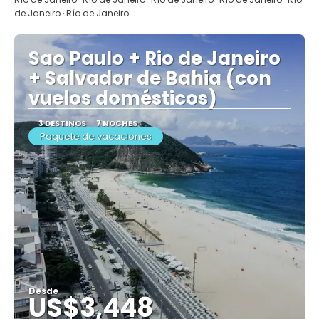
de Janeiro · Río de Janeiro
Sao Paulo + Rio de Janeiro
+ Salvador de Bahia (con
vuelos domésticos)
3 DESTINOS
7 NOCHES
Paquete de vacaciones
Desde
US$3,448