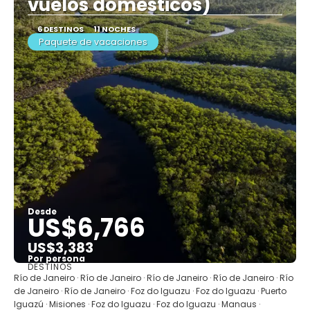
vuelos domésticos)
6 DESTINOS
11 NOCHES
Paquete de vacaciones
Desde
US$6,766
US$3,383
Por persona
DESTINOS
Ver
Río de Janeiro · Río de Janeiro · Río de Janeiro · Río de Janeiro · Río
de Janeiro · Río de Janeiro · Foz do Iguazu · Foz do Iguazu · Puerto
Iguazú · Misiones · Foz do Iguazu · Foz do Iguazu · Manaus ·