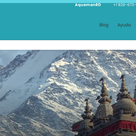
AquamanRD
+1 829-670
Blog
Ayuda