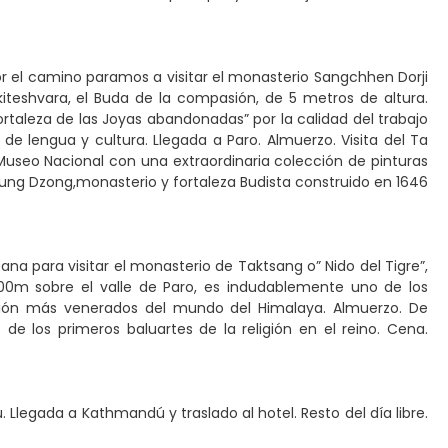
r el camino paramos a visitar el monasterio Sangchhen Dorji
teshvara, el Buda de la compasión, de 5 metros de altura.
taleza de las Joyas abandonadas” por la calidad del trabajo
 de lengua y cultura. Llegada a Paro. Almuerzo. Visita del Ta
 Museo Nacional con una extraordinaria colección de pinturas
npung Dzong,monasterio y fortaleza Budista construido en 1646
 para visitar el monasterio de Taktsang o” Nido del Tigre”,
0m sobre el valle de Paro, es indudablemente uno de los
ión más venerados del mundo del Himalaya. Almuerzo. De
e los primeros baluartes de la religión en el reino. Cena.
Llegada a Kathmandú y traslado al hotel. Resto del día libre.