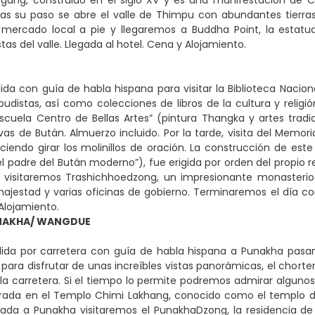
gang, construido en el siglo XV y es una manifestación de C
ras su paso se abre el valle de Thimpu con abundantes tierras 
 mercado local a pie y llegaremos a Buddha Point, la est
tas del valle. Llegada al hotel. Cena y Alojamiento.
ida con guía de habla hispana para visitar la Biblioteca Nacio
udistas, así como colecciones de libros de la cultura y religió
cuela Centro de Bellas Artes” (pintura Thangka y artes tradic
ivas de Bután. Almuerzo incluido. Por la tarde, visita del M
iendo girar los molinillos de oración. La construcción de este 
 padre del Bután moderno”), fue erigida por orden del propio
 visitaremos Trashichhoedzong, un impresionante monasterio-f
ajestad y varias oficinas de gobierno. Terminaremos el día con
 Alojamiento.
UNAKHA/ WANGDUE
lida por carretera con guía de habla hispana a Punakha pasa
para disfrutar de unas increíbles vistas panorámicas, el chort
la carretera. Si el tiempo lo permite podremos admirar algunos
ada en el Templo Chimi Lakhang, conocido como el templo de la f
legada a Punakha visitaremos el PunakhaDzong, la residencia de