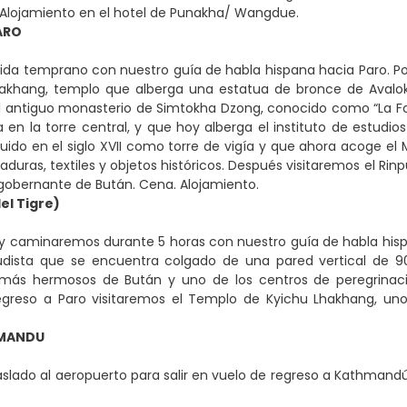
 Alojamiento en el hotel de Punakha/ Wangdue.
ARO
ida temprano con nuestro guía de habla hispana hacia Paro. Po
akhang, templo que alberga una estatua de bronce de Avaloki
l antiguo monasterio de Simtokha Dzong, conocido como “La For
en la torre central, y que hoy alberga el instituto de estudios
uido en el siglo XVII como torre de vigía y que ahora acoge el
aduras, textiles y objetos históricos. Después visitaremos el Ri
 gobernante de Bután. Cena. Alojamiento.
el Tigre)
 caminaremos durante 5 horas con nuestro guía de habla hispana
dista que se encuentra colgado de una pared vertical de 90
más hermosos de Bután y uno de los centros de peregrinac
greso a Paro visitaremos el Templo de Kyichu Lhakhang, uno d
HMANDU
slado al aeropuerto para salir en vuelo de regreso a Kathmandú. 