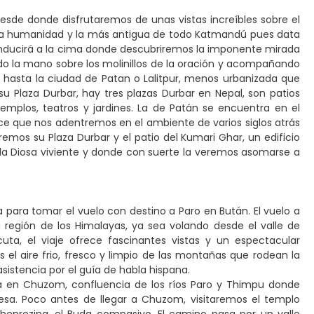
esde donde disfrutaremos de unas vistas increíbles sobre el
 la humanidad y la más antigua de todo Katmandú pues data
conducirá a la cima donde descubriremos la imponente mirada
ando la mano sobre los molinillos de la oración y acompañando
asta la ciudad de Patan o Lalitpur, menos urbanizada que
 Plaza Durbar, hay tres plazas Durbar en Nepal, son patios
 templos, teatros y jardines. La de Patán se encuentra en el
ce que nos adentremos en el ambiente de varios siglos atrás
remos su Plaza Durbar y el patio del Kumari Ghar, un edificio
da Diosa viviente y donde con suerte la veremos asomarse a
a para tomar el vuelo con destino a Paro en Bután. El vuelo a
región de los Himalayas, ya sea volando desde el valle de
ta, el viaje ofrece fascinantes vistas y un espectacular
el aire frio, fresco y limpio de las montañas que rodean la
sistencia por el guía de habla hispana.
ta en Chuzom, confluencia de los ríos Paro y Thimpu donde
nesa. Poco antes de llegar a Chuzom, visitaremos el templo