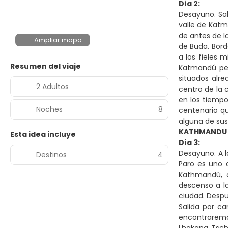
Día 2:
Desayuno. Sal
valle de Kat
de antes de l
Ampliar mapa
de Buda. Bord
a los fieles
Resumen del viaje
Katmandú pero
situados alre
2 Adultos
centro de la 
en los tiempo
Noches
8
centenario qu
alguna de sus
KATHMANDU -
Esta idea incluye
Día 3:
Desayuno. A l
Destinos
4
Paro es uno 
Kathmandú, o
descenso a la
ciudad. Despu
Salida por c
encontraremos