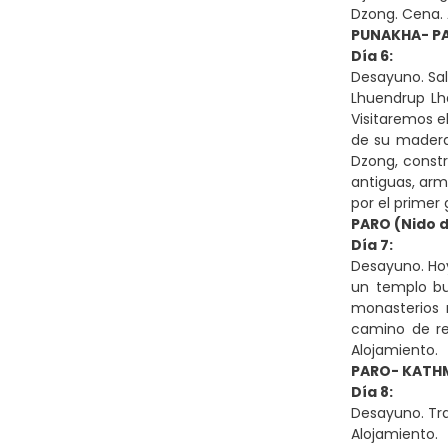
Dzong. Cena.
PUNAKHA- P
Día 6:
Desayuno. Sal
Lhuendrup Lh
Visitaremos e
de su madera 
Dzong, constr
antiguas, arm
por el primer
PARO (Nido d
Día 7:
Desayuno. Hoy
un templo bu
monasterios 
camino de re
Alojamiento.
PARO- KAT
Día 8:
Desayuno. Tra
Alojamiento.