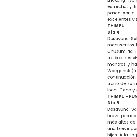
Lhakang Tsch
estrecho, y t
paseo por el
excelentes vis
THIMPU
Día 4:
Desayuno. Sal
manuscritos b
Chusum “la Es
tradiciones v
mantras y hac
Wangchuk (“el
continuación,
trono de su m
local. Cena y
THIMPU - P
Día 5:
Desayuno. Sa
breve parada 
más altos de 
una breve par
hijos. A la l