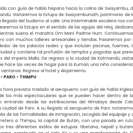
ida con guía de habla hispana hacia la colina de Swayambu, d
mandú. Visitaremos la Estupa de Swayambunath, patrimonio de
a llegada del budismo al valle. Una interminable escalera nos 
earemos la Estupa en el sentido de las agujas del reloj, desliz
 mientras suena el mandtra Om Mani Padme Hum. Continuamos h
 con muchos talleres artesanales y tiendas. Pasaremos por su
dedor de los palacios reales y que incluían piscinas, fuentes,
ciudad y contiene tal profusión de templos y pagodas que pare
s del imperio Malla. De regreso a la ciudad de Katmandú, visita
e hace las veces de hogar para la Kumari, una niña considera
 ventanas. Regreso al hotel y Alojamiento.
 PARO - THIMPU
a hora prevista traslado al aeropuerto con guía de habla ingles
de los más espectaculares que se pueden hacer dentro de la 
 entrando desde las estribaciones del Himalaya desde Calcu
 ciudad de Paro. A su llegada al aeropuerto de Paro notaremos 
és de las formalidades de inmigración, recogida del equipaje y a
arretera a Thimpu, la capital de Bután, con una parada en ru
 tres diferentes estilos de estupas: tibetana, nepalí y buta