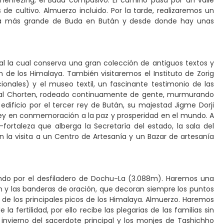
henrezing, el Buda compasivo. El camino pasa por un valle
de cultivo. Almuerzo incluido. Por la tarde, realizaremos un
atua más grande de Buda en Bután y desde donde hay unas
nal la cual conserva una gran colección de antiguos textos y
n de los Himalaya. También visitaremos el Instituto de Zorig
ionales) y el museo textil, un fascinante testimonio de las
emorial Chorten, rodeado continuamente de gente, murmurando
edificio por el tercer rey de Bután, su majestad Jigme Dorji
 rey en conmemoración a la paz y prosperidad en el mundo. A
ortaleza que alberga la Secretaría del estado, la sala del
 la visita a un Centro de Artesanía y un Bazar de artesanía
ndo por el desfiladero de Dochu-La (3.088m). Haremos una
en y las banderas de oración, que decoran siempre los puntos
 de los principales picos de los Himalaya. Almuerzo. Haremos
ertilidad, por ello recibe las plegarias de las familias sin
 invierno del sacerdote principal y los monjes de Tashichho