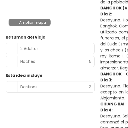
de la població
BANGKOK (Vis
Día 2:
Desayuno. Hoy
Ampliar mapa
Bangkok. Com
utilizado com
Resumen del viaje
funerales, el 
del Buda Esme
2 Adultos
y los chedis 
rey Rama I. 
Noches
5
impresionant
almorzar. Reg
BANGKOK - C
Esta idea incluye
Día 3:
Desayuno. Tie
Destinos
3
excepto en la
Alojamiento.
CHIANG RAI 
Día 4:
Desayuno. Sal
comenzó el p