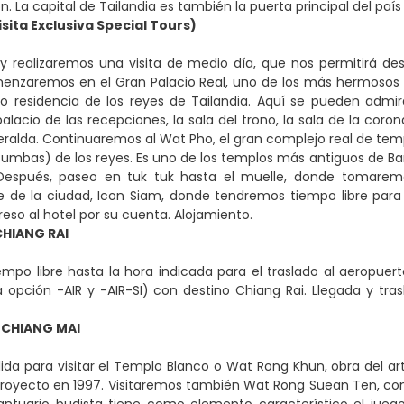
n. La capital de Tailandia es también la puerta principal del paí
ita Exclusiva Special Tours)
 realizaremos una visita de medio día, que nos permitirá descu
enzaremos en el Gran Palacio Real, uno de los más hermosos e
o residencia de los reyes de Tailandia. Aquí se pueden admira
palacio de las recepciones, la sala del trono, la sala de la coro
ralda. Continuaremos al Wat Pho, el gran complejo real de tem
(tumbas) de los reyes. Es uno de los templos más antiguos de Ba
Después, paseo en tuk tuk hasta el muelle, donde tomarem
e de la ciudad, Icon Siam, donde tendremos tiempo libre para
reso al hotel por su cuenta. Alojamiento.
HIANG RAI
mpo libre hasta la hora indicada para el traslado al aeropuer
 opción -AIR y -AIR-SI) con destino Chiang Rai. Llegada y trasla
- CHIANG MAI
ida para visitar el Templo Blanco o Wat Rong Khun, obra del art
royecto en 1997. Visitaremos también Wat Rong Suean Ten, con