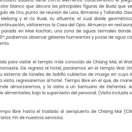
ntuario budista tiene como elemento característico el juego 
l color blanco que decora las principales figuras de Buda que 
ulo de Oro, punto de reunión de Laos, Birmania y Tailandia. Des
o Mekong y el río Ruak, su afluente, el cual divide geométri
continuación, visitaremos la Casa del Opio. Almuerzo en restaura
 parada en Mae Kachan, una zona de aguas termales donde 
90º; podremos observar géiseres humeantes y pozas de agua cali
ento.
ida para visitar el templo más conocido de Chiang Mai, el Wa
 noroeste. De regreso al hotel, pararemos en el templo Wat U
 sistema de túneles de ladrillo cubiertos de musgo en cuyo i
ta visita, regresaremos al hotel. Tiempo libre en el que, de man
onde almorzaremos, y la visita a un Santuario de Elefantes. 
 alimentarles, bajo la supervisión del personal. (Visita incluida s
empo libre hasta el traslado al aeropuerto de Chiang Mai (C
rarios. Fin de nuestros servicios.