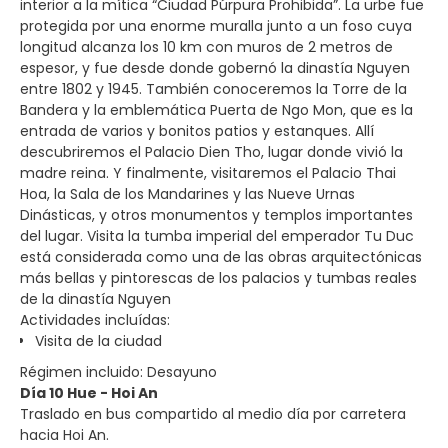
interior a la mítica “Ciudad Púrpura Prohibida”. La urbe fue
protegida por una enorme muralla junto a un foso cuya
longitud alcanza los 10 km con muros de 2 metros de
espesor, y fue desde donde gobernó la dinastía Nguyen
entre 1802 y 1945. También conoceremos la Torre de la
Bandera y la emblemática Puerta de Ngo Mon, que es la
entrada de varios y bonitos patios y estanques. Allí
descubriremos el Palacio Dien Tho, lugar donde vivió la
madre reina. Y finalmente, visitaremos el Palacio Thai
Hoa, la Sala de los Mandarines y las Nueve Urnas
Dinásticas, y otros monumentos y templos importantes
del lugar. Visita la tumba imperial del emperador Tu Duc
está considerada como una de las obras arquitectónicas
más bellas y pintorescas de los palacios y tumbas reales
de la dinastía Nguyen
Actividades incluídas:
Visita de la ciudad
Régimen incluido: Desayuno
Día 10 Hue - Hoi An
Traslado en bus compartido al medio día por carretera
hacia Hoi An.