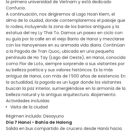
la primera universidad de Vietnam y está dedicado
Confucio.
A continuación, nos dirigiremos al Lago Hoan Kiem, el
alma de la ciudad, donde contemplaremos el paisaje que
lo rodea, incluyendo la zona de los barrios antiguos y la
estatua del rey Ly Thai To. Damos un paseo en ciclo con
su guía por la calle en el viejo Barrio de Hanoi y mezclarse
con los Hanoyenses en su animada vida diaria. Continúan
a la Pagoda de Tran Quoc, ubicada en una pequeña
península de Ho Tay (Lago del Oeste), en Hanoi, conocida
como Flor de Loto, siempre sorprende a sus visitantes por
su belleza poética y sus valores históricos. Es la más
antigua de Hanoi, con más de 1 500 años de existencia. En
la actualidad, la pagoda es un lugar donde los visitantes
buscan la paz interior, sumergiéndose en la armonía de la
belleza natural y la antigua arquitectura. Alojamiento.
Actividades incluídas:
Visita de la ciudad
Régimen incluido: Desayuno
Día 7 Hanoi - Bahía de Halong
Salida en bus compartido de crucero desde Hanói hacia