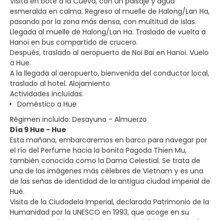
Visita en bote a la Cueva, con un paisaje y agua
esmeralda en calma. Regreso al muelle de Halong/Lan Ha,
pasando por la zona más densa, con multitud de islas.
Llegada al muelle de Halong/Lan Ha. Traslado de vuelta a
Hanoi en bus compartido de crucero.
Después, traslado al aeropuerto de Noi Bai en Hanoi. Vuelo
a Hue.
A la llegada al aeropuerto, bienvenida del conductor local,
traslado al hotel. Alojamiento
Actividades incluídas:
Doméstico a Hue
Régimen incluido: Desayuno - Almuerzo
Día 9 Hue - Hue
Esta mañana, embarcaremos en barco para navegar por
el río del Perfume hacia la bonita Pagoda Thien Mu,
también conocida como la Dama Celestial. Se trata de
una de las imágenes más célebres de Vietnam y es una
de las señas de identidad de la antigua ciudad imperial de
Hué.
Visita de la Ciudadela Imperial, declarada Patrimonio de la
Humanidad por la UNESCO en 1993, que acoge en su