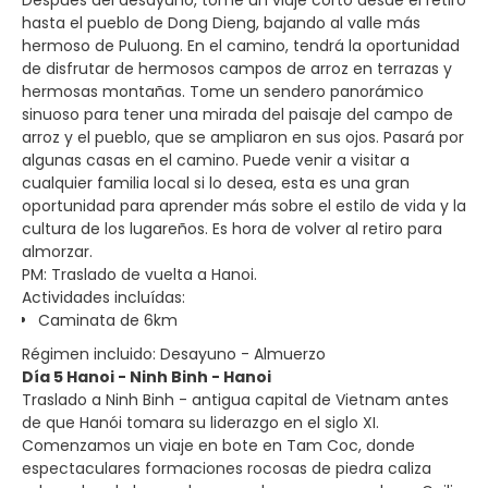
Después del desayuno, tome un viaje corto desde el retiro
hasta el pueblo de Dong Dieng, bajando al valle más
hermoso de Puluong. En el camino, tendrá la oportunidad
de disfrutar de hermosos campos de arroz en terrazas y
hermosas montañas. Tome un sendero panorámico
sinuoso para tener una mirada del paisaje del campo de
arroz y el pueblo, que se ampliaron en sus ojos. Pasará por
algunas casas en el camino. Puede venir a visitar a
cualquier familia local si lo desea, esta es una gran
oportunidad para aprender más sobre el estilo de vida y la
cultura de los lugareños. Es hora de volver al retiro para
almorzar.
PM: Traslado de vuelta a Hanoi.
Actividades incluídas:
Caminata de 6km
Régimen incluido: Desayuno - Almuerzo
Día 5 Hanoi - Ninh Binh - Hanoi
Traslado a Ninh Binh - antigua capital de Vietnam antes
de que Hanói tomara su liderazgo en el siglo XI.
Comenzamos un viaje en bote en Tam Coc, donde
espectaculares formaciones rocosas de piedra caliza