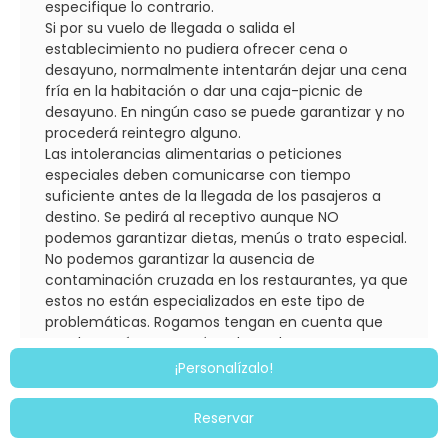
especifique lo contrario.
Si por su vuelo de llegada o salida el
establecimiento no pudiera ofrecer cena o
desayuno, normalmente intentarán dejar una cena
fría en la habitación o dar una caja-picnic de
desayuno. En ningún caso se puede garantizar y no
procederá reintegro alguno.
Las intolerancias alimentarias o peticiones
especiales deben comunicarse con tiempo
suficiente antes de la llegada de los pasajeros a
destino. Se pedirá al receptivo aunque NO
podemos garantizar dietas, menús o trato especial.
No podemos garantizar la ausencia de
contaminación cruzada en los restaurantes, ya que
estos no están especializados en este tipo de
problemáticas. Rogamos tengan en cuenta que
muchos países no están adaptados a estas
particularidades.
¡Personalízalo!
SOBRE TRANSPORTES:
En el caso de programas con vuelos, trenes, ferries
Reservar
u otros medios de transporte que los operadores