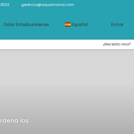
-3503
gerencia@aquamanrd.com
Dólar Estadounidense
Español
Entrar
¿Necesito visa?
ordena los