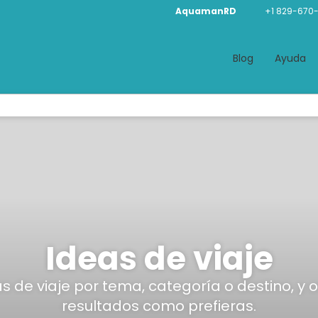
AquamanRD
+1 829-670
Blog
Ayuda
Ideas de viaje
eas de viaje por tema, categoría o destino, y 
resultados como prefieras.